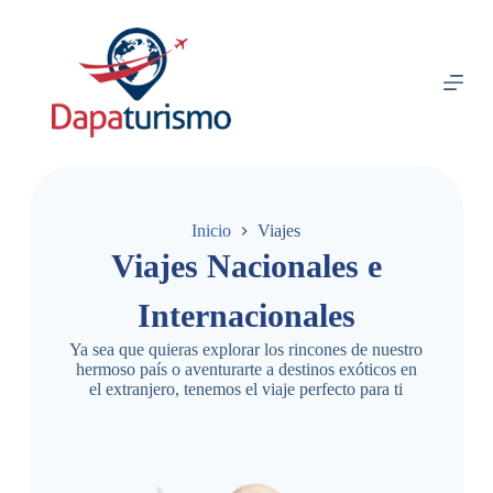
S
a
l
t
a
r
a
l
c
o
n
Inicio
Viajes
t
Viajes Nacionales e
e
n
i
Internacionales
d
o
Ya sea que quieras explorar los rincones de nuestro
hermoso país o aventurarte a destinos exóticos en
el extranjero, tenemos el viaje perfecto para ti